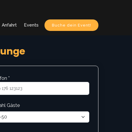
Anfahrt
Events
Buche dein Event!
ounge
fon *
ahl Gäste